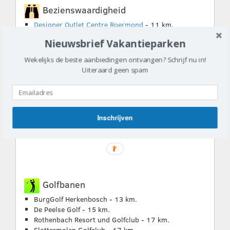
Bezienswaardigheid
Designer Outlet Centre Roermond
- 11 km.
Hazelnotepad Genegenterhof
- 22 km.
Nieuwsbrief Vakantieparken
Leerke Ven Beverplas
- 23 km.
Thorn
- 27 km.
Wekelijks de beste aanbiedingen ontvangen? Schrijf nu in!
Uiteraard geen spam
Bijzonder restaurant
De Busjop - 15 km.
Inschrijven
De Hoeskamer - 17 km.
Da Vinci - 24 km.
Golfbanen
BurgGolf Herkenbosch - 13 km.
De Peelse Golf - 15 km.
Rothenbach Resort und Golfclub - 17 km.
Slottermolen Golfclub - 17 km.